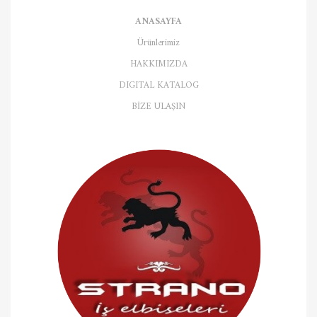
ANASAYFA
Ürünlerimiz
HAKKIMIZDA
DIGITAL KATALOG
BİZE ULAŞIN